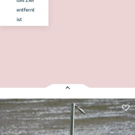
das Ziel
entfernt
ist
© Nordstrand Tourismus / Elena Schütt
Es wurden
1 Treffer
gefunden:
Öffentliche Duschen "Püttenweg/Grüner Weg"
Nordstrand
Entfernung anzeigen