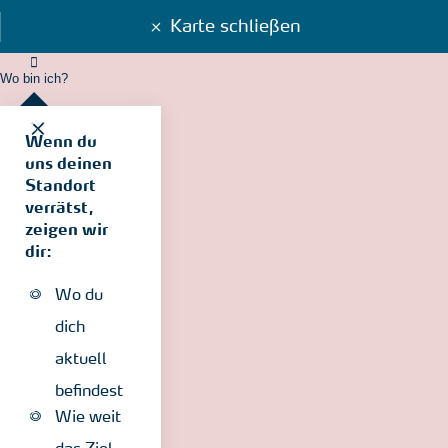
Karte schließen
Wo bin ich?
Wenn du
uns deinen
Standort
verrätst,
zeigen wir
dir:
Wo du
dich
aktuell
befindest
Wie weit