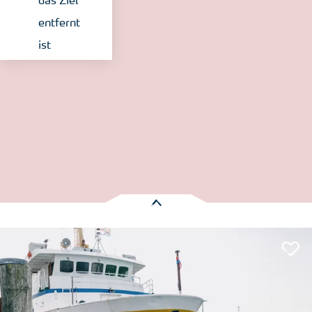
das Ziel
entfernt
ist
© Nordseeküste Nordfriesland | Markus Rohrbacher
Es wurden
1 Treffer
gefunden:
Adler-Schiffe
Nordstrand
Entfernung anzeigen