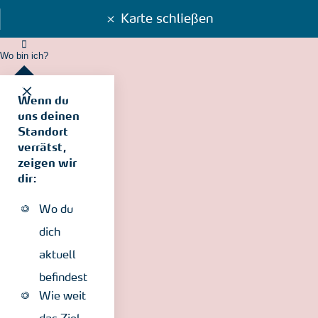
Karte schließen
Wo bin ich?
Wenn du
uns deinen
Standort
verrätst,
zeigen wir
dir:
Wo du
dich
aktuell
befindest
Wie weit