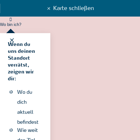
Karte schließen
Wo bin ich?
Wenn du
uns deinen
Standort
verrätst,
zeigen wir
dir:
Wo du
dich
aktuell
befindest
Wie weit