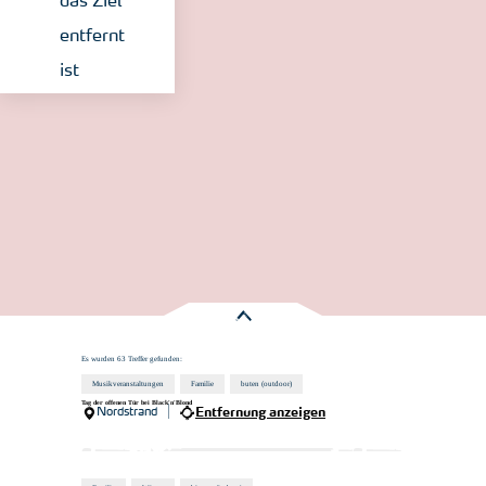
das Ziel
entfernt
ist
Es wurden
63 Treffer
gefunden:
Musikveranstaltungen
Familie
buten (outdoor)
Tag der offenen Tür bei Black'n'Blond
Nordstrand
Entfernung anzeigen