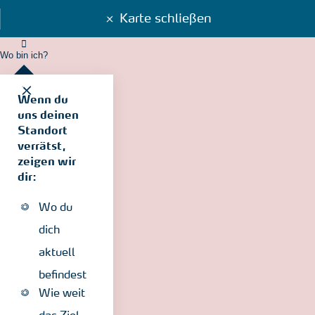
Karte schließen
Wo bin ich?
Wenn du
uns deinen
Standort
verrätst,
zeigen wir
dir:
Wo du
dich
aktuell
befindest
Wie weit