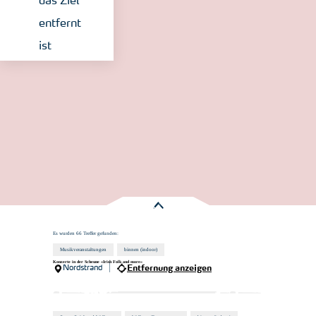
das Ziel
entfernt
ist
Es wurden
66 Treffer
gefunden:
Musikveranstaltungen
binnen (indoor)
Konzerte in der Scheune «Irish Folk and more»
Nordstrand
Entfernung anzeigen