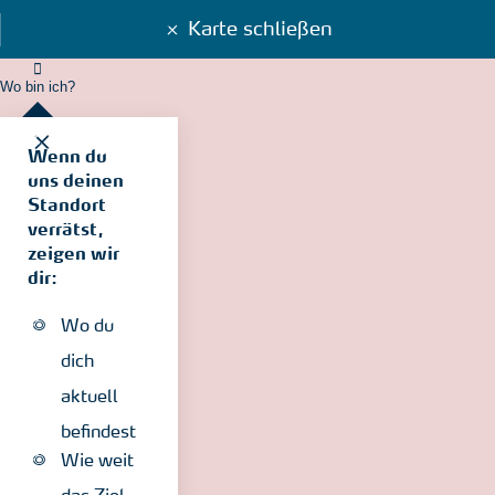
Karte schließen
Wo bin ich?
Wenn du
uns deinen
Standort
verrätst,
zeigen wir
dir:
Wo du
dich
aktuell
befindest
Wie weit