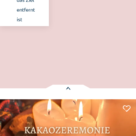
das Ziel
entfernt
ist
© Sonja Kruscha
Es wurden
1 Treffer
gefunden:
Wellness/Entspannung
buten (outdoor)
Kakaozeremonie am Lagerfeuer
Nordstrand
Entfernung anzeigen