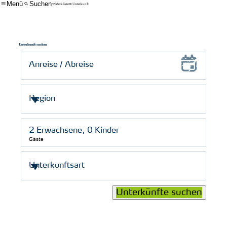
Menü
Suchen
Merkliste
Unterkunft
Unterkunft suchen
Gäste
© Nordstrand Tourismus/ Elena Schütt
Unterkünfte suchen