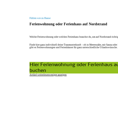
Fühlen wie zu Hause
Ferienwohnung oder Ferienhaus auf Nordstrand
Welche Ferienwohnung oder welches Ferienhaus brauchst du, um auf Nordstrand richtig
Finde hier ganz individuell deine Traumunterkunft – ob in Meeresnähe, mit Sauna oder K
gibt es Ferienwohnungen und Ferienhäuser für ganz unterschiedliche Urlaubswünsche.
Hier Ferienwohnung oder Ferienhaus a
buchen
Artikel weiterlesen
weniger anzeigen