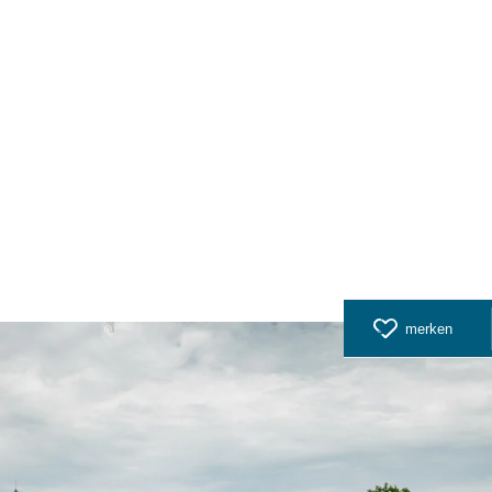
© Nordseeküste Nordfriesland e.V. / Markus Rohrbacher
merken