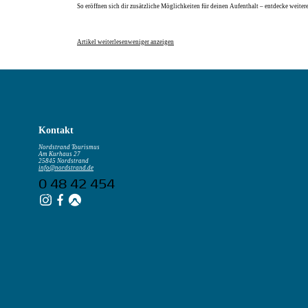
So eröffnen sich dir zusätzliche Möglichkeiten für deinen Aufenthalt – entdecke weite
Artikel weiterlesen
weniger anzeigen
Kontakt
Nordstrand Tourismus
Am Kurhaus 27
25845 Nordstrand
info@nordstrand.de
0 48 42 454