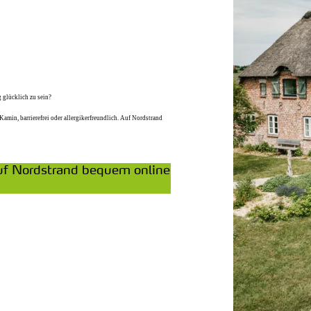
 glücklich zu sein?
amin, barrierefrei oder allergikerfreundlich. Auf Nordstrand
uf Nordstrand bequem online