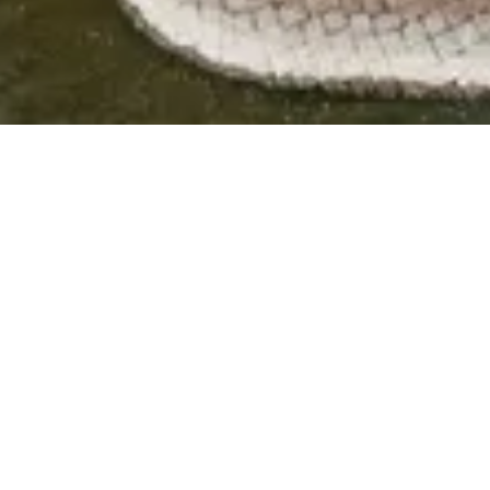
Dein Hafen auf Nordstrand
Häfen, Schiffe und Fähren
Seit der Einweihung 1960 ist der Hafen Strucklahnungshörn das Tor zur Uthlande und das Sprungbrett hinaus auf die
Nordsee.
© Nordseeküste Nordfriesland e.V. / Markus Rohrbacher
Erlebe den Hafen Strucklahnungshörn: Hier beginnt dein Abenteuer auf der Nordsee. Ob Fischkutter, Seenotrettungskreuzer
oder Fährverbindungen zu den Nachbarinseln – am Hafen pulsiert das Leben und die Freiheit der Uthlande liegt direkt vor
deinen Füßen.
Starte deine Entdeckungstour ins UNESCO-Weltnaturerbe Wattenmeer oder mach dich auf den Weg zu Pellworm, Amrum, Sylt,
Helgoland, Föhr oder Hallig Hooge. Besonders spektakulär: die Fahrt zu den Seehundsbänken – ein unvergessliches
Erlebnis für Groß und Klein.
Der Hafen ist nur 25 Minuten von Husum entfernt und leicht mit Auto oder Bus zu erreichen.
Geschichte erleben inklusive: Auf der
„Fünf-Häfen“
-Radtour lassen sich die historischen Häfen Nordstrands – Süderhafen,
England, Holmer Siel und Norderhafen – spielend entdecken.