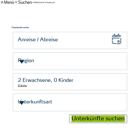
Menü
Suchen
Merkliste
Unterkunft
Unterkunft suchen
Gäste
© Nordstrand Tourismus/ Elena Schütt
Unterkünfte suchen