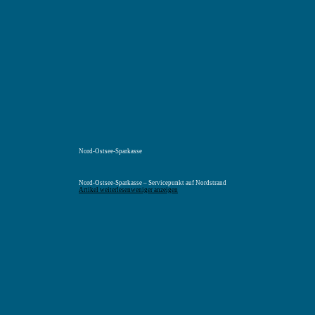
Menü
Suchen
Merkliste
Unterkunft
Unterkunft suchen
Nord-Ostsee-Sparkasse
Nord-Ostsee-Sparkasse – Servicepunkt auf Nordstrand
Artikel weiterlesen
weniger anzeigen