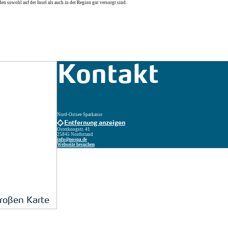
n sowohl auf der Insel als auch in der Region gut versorgt sind.
Kontakt
Nord-Ostsee Sparkasse
Entfernung anzeigen
Osterkoogstr. 41
25845 Nordstrand
info@nospa.de
Webseite besuchen
großen Karte