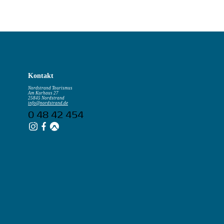
Kontakt
Nordstrand Tourismus
Am Kurhaus 27
25845 Nordstrand
info@nordstrand.de
0 48 42 454