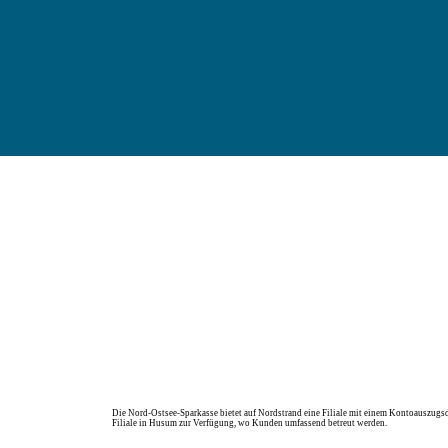
Die Nord-Ostsee-Sparkasse bietet auf Nordstrand eine Filiale mit einem Kontoauszugsd
Filiale in Husum zur Verfügung, wo Kunden umfassend betreut werden.