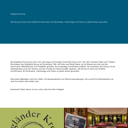
Engländer Kroog
Der Kroog ist heute eine beliebte Eventlocation für Hochzeiten, Geburtstage und Feiern zu jedem Anlass geworden.
Der Engländer Kroog hat schon eine sehr lange und bewegte Geschichte hinter sich. Seit 2021 besitzen Karen und Clemens
Brüchmann den Engländer Kroog auf Nordstrand. Mit viel Liebe zum Detail haben sie die Räume renoviert und mit
historischen Möbelstücken und Gemälden gestaltet, die einzigartige Geschichten erzählen. Sie erweiterten den Kroog um ein
Seitengebäude und eine Terrasse, die den Charme des Hauses perfekt ergänzen. Der Kroog ist heute eine beliebte
Eventlocation für Hochzeiten, Geburtstage und Feiern zu jedem Anlass geworden.
Besondere Highlights sind das Grillen, die Kneipenabende und Musikveranstaltungen, die sowohl bei Einheimischen als
auch bei Gästen sehr beliebt sind.
Interessiert? Dann freuen wir uns schon jetzt über Ihre Anfragen.
© Clemens Brüchmann
© Clemens Brüchmann