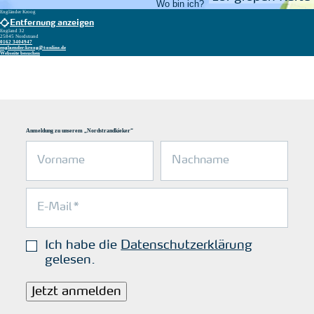
Wo bin ich?
Engländer Kroog
Entfernung anzeigen
England 32
25845 Nordstrand
0162 3404947
englaender-kroog@t-online.de
Webseite besuchen
Anmeldung zu unserem „Nordstrandkieker“
Ich habe die
Datenschutzerklärung
gelesen.
Jetzt anmelden