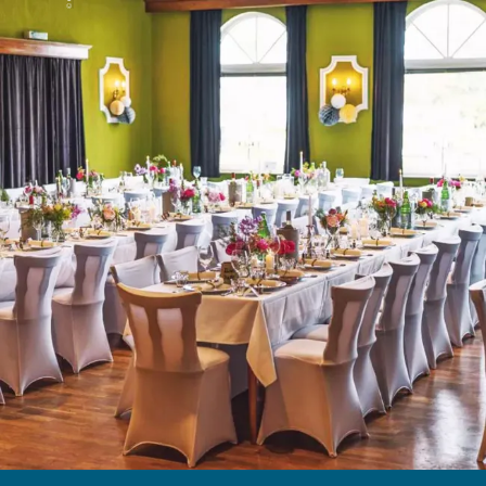
Menü
Suchen
Merkliste
Unterkunft
Unterkunft suchen
Gäste
Unterkünfte suchen