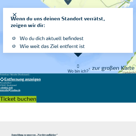
Wenn du uns deinen Standort verrätst,
zeigen wir dir:
Wo du dich aktuell befindest
Wie weit das Ziel entfernt ist
zur großen Karte
Wo bin ich?
Ferienhaus Moseler (Nordstrand) -
Entfernung anzeigen
Pynackerhof
25845 Nordstrand
+494842 649
amoseler@t-online.de
Ticket buchen
Anmeldung zu unserem „Nordstrandkieker“