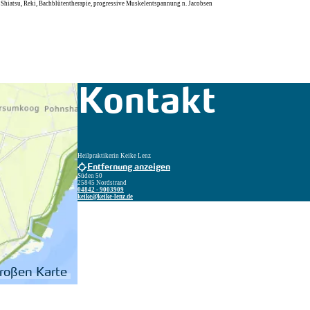
 Shiatsu, Reki, Bachblütentherapie, progressive Muskelentspannung n. Jacobsen
Kontakt
Heilpraktikerin Keike Lenz
Entfernung anzeigen
Süden 50
25845 Nordstrand
04842 - 9003909
keike@keike-lenz.de
großen Karte