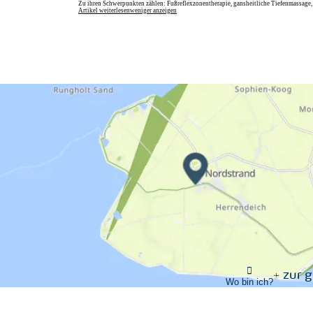
Zu ihren Schwerpunkten zählen: Fußreflexzonentherapie, gansheitliche Tiefenmassage,
Artikel weiterlesen
weniger anzeigen
zur 
Wo bin ich?