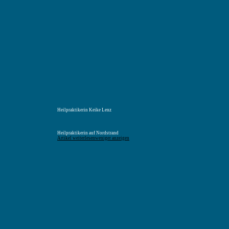
Menü
Suchen
Merkliste
Unterkunft
Unterkunft suchen
Heilpraktikerin Keike Lenz
Heilpraktikerin auf Nordstrand
Artikel weiterlesen
weniger anzeigen