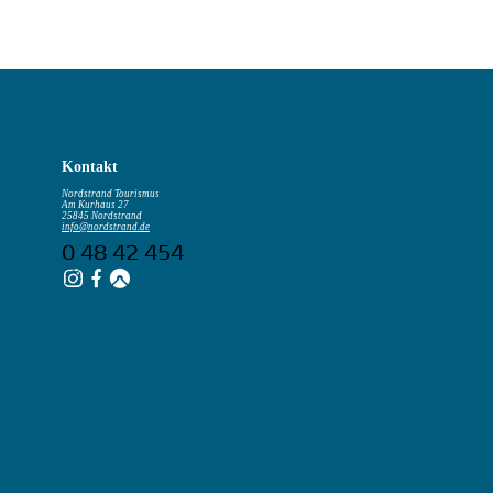
Kontakt
Nordstrand Tourismus
Am Kurhaus 27
25845 Nordstrand
info@nordstrand.de
0 48 42 454