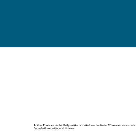
In ihrer Praxis verbindet Heilpraktikerin Keike Lenz fundiertes Wissen mit einem tiefen
Selbstheilungskräfte zu aktivieren.