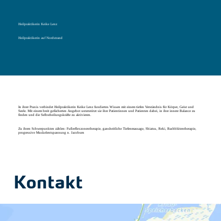
Heilpraktikerin Keike Lenz
Heilpraktikerin auf Nordstrand
In ihrer Praxis verbindet Heilpraktikerin Keike Lenz fundiertes Wissen mit einem tiefen Verständnis für Körper, Geist und
Seele. Mit einem breit gefächerten Angebot unterstützt sie ihre Patientinnen und Patienten dabei, in ihre innere Balance zu
finden und die Selbstheilungskräfte zu aktivieren.
Zu ihren Schwerpunkten zählen: Fußreflexzonentherapie, gansheitliche Tiefenmassage, Shiatsu, Reki, Bachblütentherapie,
progressive Muskelentspannung n. Jacobsen
Kontakt