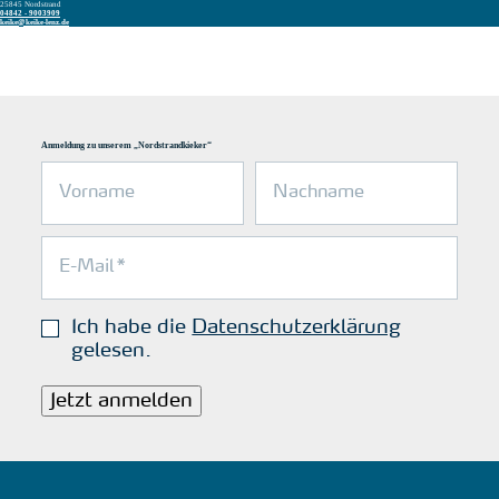
25845 Nordstrand
04842 - 9003909
keike@keike-lenz.de
Anmeldung zu unserem „Nordstrandkieker“
Ich habe die
Datenschutzerklärung
gelesen.
Jetzt anmelden