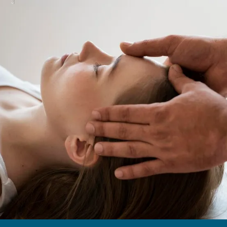
Menü
Suchen
Merkliste
Unterkunft
Unterkunft suchen
Gäste
Unterkünfte suchen