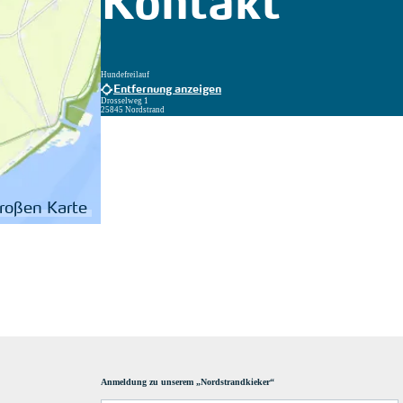
Kontakt
Hundefreilauf
Entfernung anzeigen
Drosselweg 1
25845 Nordstrand
großen Karte
Anmeldung zu unserem „Nordstrandkieker“