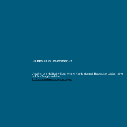
Menü
Suchen
Merkliste
Unterkunft
Unterkunft suchen
Hundefreilauf am Trendermarschweg
Umgeben von idyllischer Natur können Hunde hier nach Herzenslust spielen, toben
und ihre Energie ausleben.
Artikel weiterlesen
weniger anzeigen