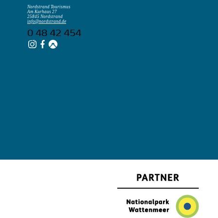
Nordstrand Tourismus
Am Kurhaus 27
25845 Nordstrand
info@nordstrand.de
0 48 42 454