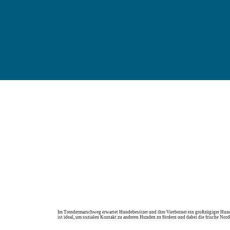
Im Trendermarschweg erwartet Hundebesitzer und ihre Vierbeiner ein großzügiger Hundef
ist ideal, um sozialen Kontakt zu anderen Hunden zu fördern und dabei die frische Nord