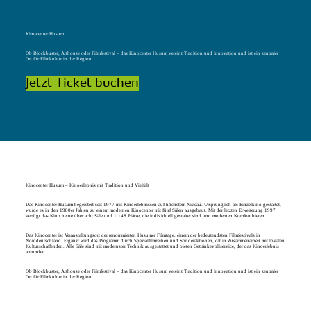
Kinocenter Husum
Ob Blockbuster, Arthouse oder Filmfestival – das Kinocenter Husum vereint Tradition und Innovation und ist ein zentraler
Ort für Filmkultur in der Region.
Jetzt Ticket buchen
Kinocenter Husum – Kinoerlebnis mit Tradition und Vielfalt
Das Kinocenter Husum begeistert seit 1977 mit Kinoerlebnissen auf höchstem Niveau. Ursprünglich als Einzelkino gestartet,
wurde es in den 1980er Jahren zu einem modernen Kinocenter mit fünf Sälen ausgebaut. Mit der letzten Erweiterung 1997
verfügt das Kino heute über acht Säle und 1.148 Plätze, die individuell gestaltet sind und modernen Komfort bieten.
Das Kinocenter ist Veranstaltungsort der renommierten Husumer Filmtage, einem der bedeutendsten Filmfestivals in
Norddeutschland. Ergänzt wird das Programm durch Spezialfilmreihen und Sonderaktionen, oft in Zusammenarbeit mit lokalen
Kulturschaffenden. Alle Säle sind mit modernster Technik ausgestattet und bieten Getränkevollservice, der das Kinoerlebnis
abrundet.
Ob Blockbuster, Arthouse oder Filmfestival – das Kinocenter Husum vereint Tradition und Innovation und ist ein zentraler
Ort für Filmkultur in der Region.
© Husum Tourismus