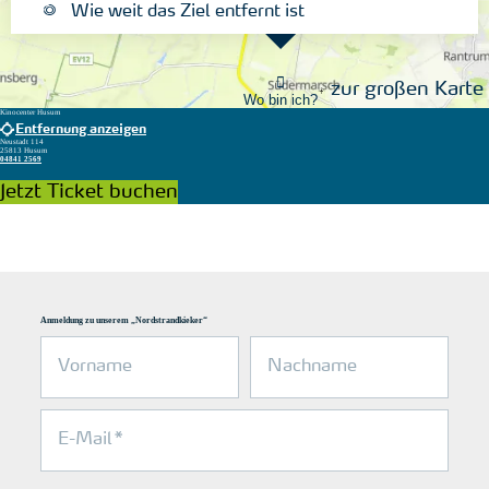
Wie weit das Ziel entfernt ist
zur großen Karte
Wo bin ich?
Kinocenter Husum
Entfernung anzeigen
Neustadt 114
25813 Husum
04841 2569
Jetzt Ticket buchen
Anmeldung zu unserem „Nordstrandkieker“