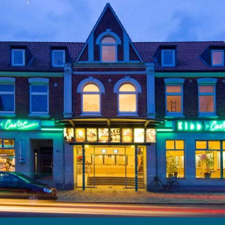
Menü
Suchen
Merkliste
Unterkunft
Unterkunft suchen
Gäste
Unterkünfte suchen