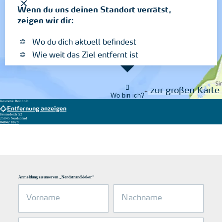
Wenn du uns deinen Standort verrätst,
zeigen wir dir:
Wo du dich aktuell befindest
Wie weit das Ziel entfernt ist
zur großen Karte
Wo bin ich?
Kosmetik Reinhold
Entfernung anzeigen
Herrendeich 52
25845 Nordstrand
04842 8029
Anmeldung zu unserem „Nordstrandkieker“