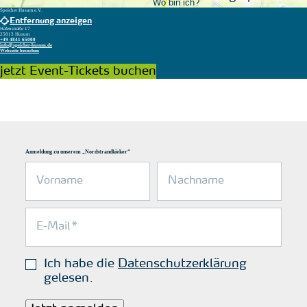
Wo bin ich?
Speicher Husum e.V.
Entfernung anzeigen
Hafenstraße 17
25813 Husum
+49 4841 65000
info@speicher-husum.de
Webseite besuchen
jetzt Event-Tickets buchen
Anmeldung zu unserem „Nordstrandkieker“
Ich habe die
Datenschutzerklärung
gelesen.