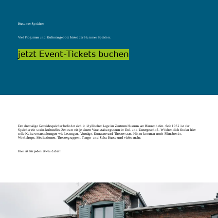
Husumer Speicher
Viel Programm und Kulturangebote bietet der Husumer Speicher.
jetzt Event-Tickets buchen
© 𝐍𝐨𝐫𝐝𝐬𝐞𝐞𝐤üst𝐞 𝐍𝐨𝐫𝐝𝐟𝐫𝐢𝐞𝐬𝐥𝐚𝐧𝐝 | 𝐌𝐚𝐫𝐤𝐮𝐬 𝐑𝐨𝐡𝐫𝐛𝐚𝐜𝐡𝐞𝐫
Der ehemalige Getreidespeicher befindet sich in idyllischer Lage im Zentrum Husums am Binnenhafen. Seit 1982 ist der
Speicher ein sozio-kulturelles Zentrum mit je einem Veranstaltungsraum im Erd- und Untergeschoß. Wöchentlich finden hier
tolle Kulturveranstaltungen wie Lesungen, Vorträge, Konzerte und Theater statt. Hinzu kommen noch Filmabende,
Workshops, Meditationen, Theatergruppen, Tango- und Salsa-Kurse und vieles mehr.
Hier ist für jeden etwas dabei!