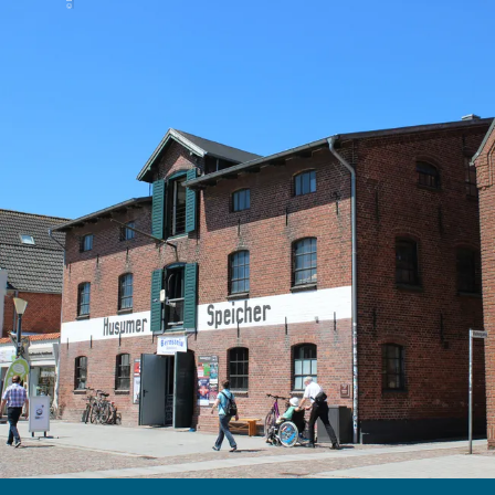
Menü
Suchen
Merkliste
Unterkunft
Unterkunft suchen
Gäste
Unterkünfte suchen