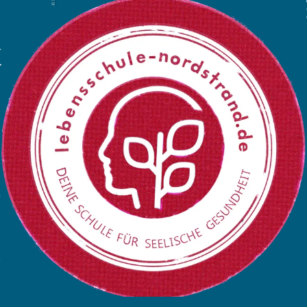
Menü
Suchen
Merkliste
Unterkunft
Unterkunft suchen
Gäste
Unterkünfte suchen