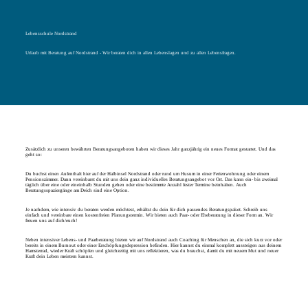
Lebensschule Nordstrand
Urlaub mit Beratung auf Nordstrand - Wir beraten dich in allen Lebenslagen und zu allen Lebensfragen.
Zusätzlich zu unseren bewährten Beratungsangeboten haben wir dieses Jahr ganzjährig ein neues Format gestartet. Und das
geht so:
Du buchst einen Aufenthalt hier auf der Halbinsel Nordstrand oder rund um Husum in einer Ferienwohnung oder einem
Pensionszimmer. Dann vereinbarst du mit uns dein ganz individuelles Beratungsangebot vor Ort. Das kann ein- bis zweimal
täglich über eine oder eineinhalb Stunden gehen oder eine bestimmte Anzahl fester Termine beinhalten. Auch
Beratungsspaziergänge am Deich sind eine Option.
Je nachdem, wie intensiv du beraten werden möchtest, erhältst du dein für dich passendes Beratungspaket. Schreib uns
einfach und vereinbare einen kostenfreien Planungstermin. Wir bieten auch Paar- oder Eheberatung in dieser Form an. Wir
freuen uns auf dich/euch!
Neben intensiver Lebens- und Paarberatung bieten wir auf Nordstrand auch Coaching für Menschen an, die sich kurz vor oder
bereits in einem Burnout oder einer Erschöpfungsdepression befinden. Hier kannst du einmal komplett aussteigen aus deinem
Hamsterrad, wieder Kraft schöpfen und gleichzeitig mit uns reflektieren, was du brauchst, damit du mit neuem Mut und neuer
Kraft dein Leben meistern kannst.