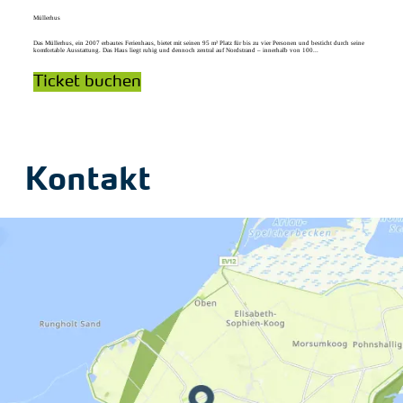
Müllerhus
Das Müllerhus, ein 2007 erbautes Ferienhaus, bietet mit seinen 95 m² Platz für bis zu vier Personen und besticht durch seine
komfortable Ausstattung. Das Haus liegt ruhig und dennoch zentral auf Nordstrand – innerhalb von 100...
Ticket buchen
Kontakt