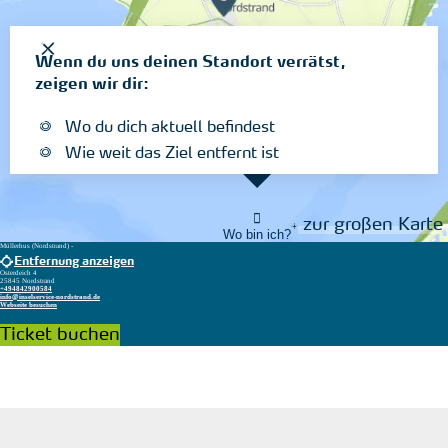
Wenn du uns deinen Standort verrätst,
zeigen wir dir:
Wo du dich aktuell befindest
Wie weit das Ziel entfernt ist
zur großen Karte
Wo bin ich?
Müllerhus (Nordstrand) -
Entfernung anzeigen
Osterdeich 4
25845 Nordstrand
+494842900584
info@inselservice-nordstrand.de
Webseite besuchen
Ticket buchen