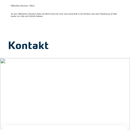
Öffentliche Duschen "Oben"
An den öffentlichen Duschen direkt am Deich könnt ihr euch nach einem Bad in der Nordsee oder einer Wanderung im Watt
wieder von Salz und Schlick befreien.
Kontakt