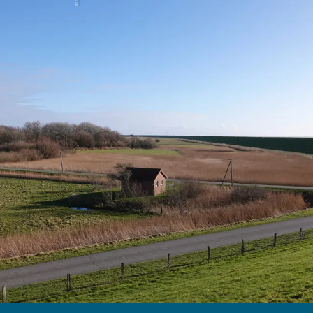
Menü
Suchen
Merkliste
Unterkunft
Unterkunft suchen
Gäste
Unterkünfte suchen