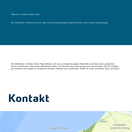
Öffentliche Toiletten Grüner Weg
Die öffentlichen Toilette im Grünen Weg, nahe der gleichnamigen Badestelle bieten euch saubere Sanitäranlagen.
Die öffentlichen Toiletten Grüner Weg befinden sich nah an der gleichnamigen Badestelle und bieten einen praktischen
Service für Besucher. Nach einem erfrischenden Bad in der Nordsee oder einem entspannten Tag am Deich sind die Toiletten
gut erreichbar und sorgen für zusätzlichen Komfort während eures Aufenthalts. Perfekt für einen stressfreien Tag in der Natur!
Kontakt