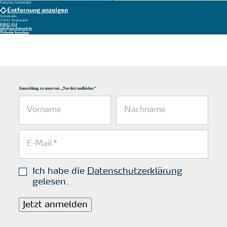
Parkplatz Süderhafen
Entfernung anzeigen
Süderhafen
25845 Nordstrand
04842 454
info@nordstrand.de
Webseite besuchen
Anmeldung zu unserem „Nordstrandkieker“
Ich habe die
Datenschutzerklärung
gelesen.
Jetzt anmelden