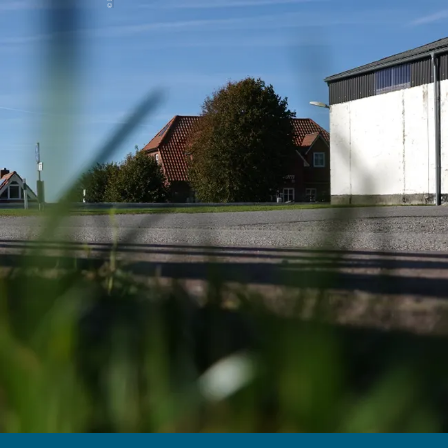
Menü
Suchen
Merkliste
Unterkunft
Unterkunft suchen
Gäste
Unterkünfte suchen