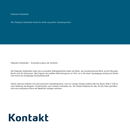
Parkplatz Süderhafen
Den Parkplatz Süderhafen findet ihr direkt am großen Getreidespeicher.
Parkplatz Süderhafen – Kostenfrei parken mit Ausblick
Der Parkplatz Süderhafen bietet eine kostenfreie Parkmöglichkeit direkt am Deich, mit wunderschönem Blick auf die Husumer
Bucht und die Salzwiesen. Hier beginnt die perfekte Erkundungstour zu Fuß, sei es für einen Spaziergang entlang der Deiche
oder durch die einzigartige Küstenlandschaft.
Gleich nebenan befindet sich der historische Getreidespeicher, und nur wenige Schritte entfernt lädt das Bistro Watt’n Grill zu
einer Stärkung mit Burgern, Fischbrötchen und weiteren Leckereien ein. Ein idealer Parkplatz für alle, die die Natur genießen
oder eine entspannte Pause mit Meerblick einlegen möchten.
Kontakt