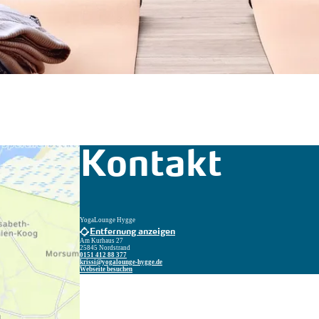
Kontakt
YogaLounge Hygge
Entfernung anzeigen
Am Kurhaus 27
25845 Nordstrand
0151 412 88 377
krissi@yogalounge-hygge.de
Webseite besuchen