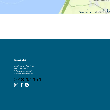
zur 
Wo bin ich?
Kontakt
Nordstrand Tourismus
Am Kurhaus 27
25845 Nordstrand
info@nordstrand.de
0 48 42 454