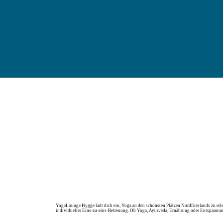
YogaLounge Hygge lädt dich ein, Yoga an den schönsten Plätzen Nordfrieslands zu erl
individueller Eins-zu-eins-Betreuung. Ob Yoga, Ayurveda, Ernährung oder Entspannung 