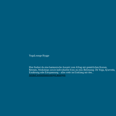
Menü
Suchen
Merkliste
Unterkunft
Unterkunft suchen
YogaLounge Hygge
Hier findest du eine harmonische Auszeit vom Alltag mit gemütlichen Kursen,
Retreats, Workshops sowie individueller Eins-zu-eins-Betreuung. Ob Yoga, Ayurveda,
Ernährung oder Entspannung – alles steht im Einklang mit den...
Artikel weiterlesen
weniger anzeigen