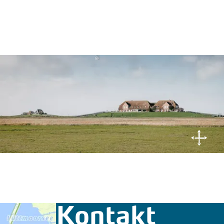
© Nordseeküste Nordfriesland | Markus Rohrbacher
Kontakt