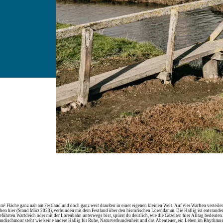
m² Fläche ganz nah am Festland und doch ganz weit draußen in einer eigenen kleinen Welt. Auf vier Warften verteile
ben hier (Stand März 2023), verbunden mit dem Festland über den historischen Lorendamm. Die Hallig ist entstan
eführten Wartdeich oder mit der Lorenbahn unterwegs bist, spürst du deutlich, wie die Gezeiten hier Alltag bedeuten
strandischmoor steht wie keine andere Hallig für Ruhe, Naturverbundenheit und das Abenteuer, ein Leben im Rhythmu