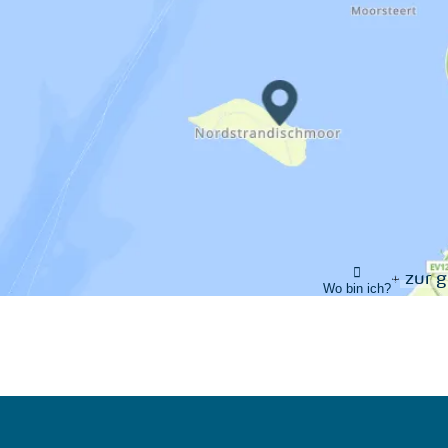
zur 
Wo bin ich?