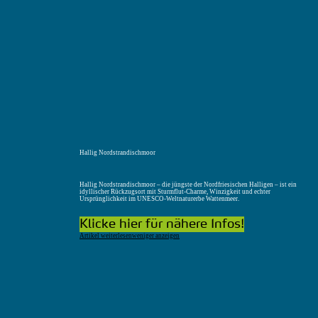
Menü
Suchen
Merkliste
Unterkunft
Unterkunft suchen
Hallig Nordstrandischmoor
Hallig Nordstrandischmoor – die jüngste der Nordfriesischen Halligen – ist ein
idyllischer Rückzugsort mit Sturmflut-Charme, Winzigkeit und echter
Ursprünglichkeit im UNESCO-Weltnaturerbe Wattenmeer.
Klicke hier für nähere Infos!
Artikel weiterlesen
weniger anzeigen