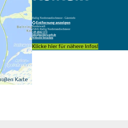
Hallig Nordstrandischmoor - Gästeinfo
Entfernung anzeigen
Norderwarft
25845 Hallig Nordstrandischmoor
+49 4842 373
info@​nor​derw​arft.​de
Webseite besuchen
Klicke hier für nähere Infos!
großen Karte