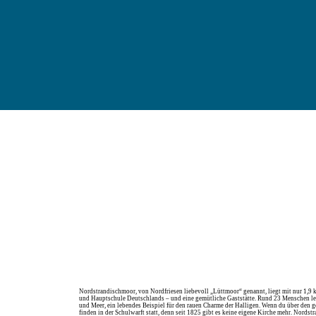
Nordstrandischmoor, von Nordfriesen liebevoll „Lüttmoor“ genannt, liegt mit nur 1,9 k
und Hauptschule Deutschlands – und eine gemütliche Gaststätte. Rund 23 Menschen le
und Meer, ein lebendes Beispiel für den rauen Charme der Halligen. Wenn du über den g
finden in der Schulwarft statt, denn seit 1825 gibt es keine eigene Kirche mehr. Nord