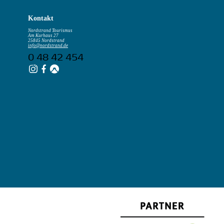
Kontakt
Nordstrand Tourismus
Am Kurhaus 27
25845 Nordstrand
info@nordstrand.de
0 48 42 454