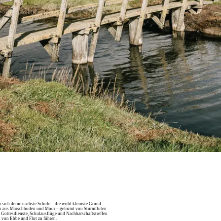
n sich deine nächste Schule – die wohl kleinste Grund‑
den aus Marschboden und Moor – geformt von Sturmfluten
. Gottesdienste, Schulausflüge und Nachbarschaftstreffen
s von Ebbe und Flut zu führen.